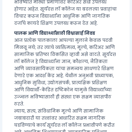
भविष्यात मोठ्या प्रमाणावर करिअर संधी उपलब्ध
होणार आहेत. सूर्यदत्त लॉ कॉलेज या बदलत्या प्रवाहांचा
विचार करून विद्यार्थ्यांना आधुनिक आणि जागतिक
दर्जाचे कायदे शिक्षण उपलब्ध करून देत आहे.
पालक आणि विद्यार्थ्यांसाठी विश्वासार्ह निवड
आज प्रत्येक पालकाला आपल्या मुलाने केवळ पदवी
मिळवू नये; तर त्याचे व्यक्तिमत्त्व, मूल्ये, करिअर आणि
सामाजिक प्रतिष्ठा विकसित व्हावी असे वाटते. सूर्यदत्त
लॉ कॉलेज हे विद्यार्थ्यांना ज्ञान, कौशल्य, नैतिकता
आणि व्यावसायिकता यांचा समन्वय साधणारे शिक्षण
देणारे एक आदर्श केंद्र आहे. येथील अनुभवी प्राध्यापक,
आधुनिक सुविधा, उद्योगसंपर्क, प्रात्यक्षिक प्रशिक्षण
आणि विद्यार्थी-केंद्रित दृष्टिकोन यामुळे विद्यार्थ्यांच्या
उज्ज्वल भविष्यासाठी ही संस्था एक सक्षम व्यासपीठ
ठरते.
न्याय, सत्य, संविधानिक मूल्ये आणि सामाजिक
जबाबदारी या तत्त्वांवर आधारित सक्षम नागरिक
घडविण्याचे कार्य सूर्यदत्त लॉ कॉलेज प्रभावीपणे करीत