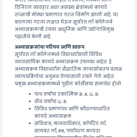
करार व्यवस्थापन, माहिती तंत्रज्ञान, माध्यम आणि
डिजिटल व्यवहार अशा असंख्य क्षेत्रांमध्ये कायदे
तज्ज्ञांची मोठ्या प्रमाणात गरज निर्माण झाली आहे. या
बदलत्या गरजा लक्षात घेऊन सूर्यदत्त लॉ कॉलेजने
अभ्यासक्रमाची रचना आधुनिक आणि उद्योगाभिमुख
पद्धतीने केली आहे.
अभ्यासक्रमांचा परिचय आणि स्वरूप
सूर्यदत्त लॉ कॉलेजमध्ये विद्यार्थ्यांसाठी विविध
व्यावसायिक कायदे अभ्यासक्रम उपलब्ध आहेत. हे
अभ्यासक्रम विद्यार्थ्यांना सैद्धांतिक ज्ञानासोबतच प्रत्यक्ष
न्यायप्रक्रियेचा अनुभव देण्यासाठी रचले गेले आहेत.
प्रमुख अभ्यासक्रमांमध्ये पुढील कोर्सेसचा समावेश होतो
पाच वर्षांचा एकात्मिक B. A. LL. B.
तीन वर्षांचा LL. B.
विविध प्रमाणपत्र आणि कौशल्याधारित
कायदे अभ्यासक्रम
संविधान, मानवाधिकार, कॉर्पोरेट लॉ,
सायबर लॉ, IPR, पर्यावरण कायदा