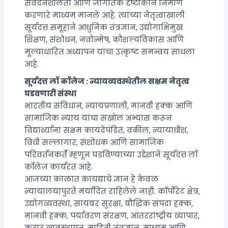
संवेदनशीलता आणि जागतिक दृष्टीकोन निर्माण
करणारे माध्यम मानले आहे. त्यांच्या नेतृत्वाखाली
सूर्यदत्त समूहाने आधुनिक तंत्रज्ञान, उद्योगाभिमुख
शिक्षण, संशोधन, नवोन्मेष, कौशल्यविकास आणि
मूल्याधारित अध्यापन यांचा उत्कृष्ट समन्वय साधला
आहे.
सूर्यदत्त लॉ कॉलेज : न्यायव्यवस्थेतील सक्षम नेतृत्व
घडवणारी संस्था
भारतीय संविधान, न्यायप्रणाली, मानवी हक्क आणि
सामाजिक न्याय यांचा सखोल अभ्यास करून
विद्यार्थ्यांना सक्षम कायदेपंडित, वकील, न्यायाधीश,
विधी सल्लागार, संशोधक आणि सामाजिक
परिवर्तनकर्ते म्हणून घडविण्याच्या उद्देशाने सूर्यदत्त लॉ
कॉलेज कार्यरत आहे.
आजच्या काळात कायद्याचे ज्ञान हे केवळ
न्यायालयापुरते मर्यादित राहिलेले नाही. कॉर्पोरेट क्षेत्र,
उद्योगव्यवस्था, सायबर सुरक्षा, बौद्धिक संपदा हक्क,
मानवी हक्क, पर्यावरण संरक्षण, आंतरराष्ट्रीय व्यापार,