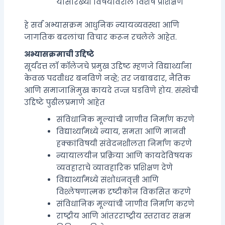
यांसारख्या विषयांवरील विशेष प्रशिक्षण
हे सर्व अभ्यासक्रम आधुनिक न्यायव्यवस्था आणि
जागतिक बदलांचा विचार करून रचलेले आहेत.
अभ्यासक्रमाची उद्दिष्टे
सूर्यदत्त लॉ कॉलेजचे प्रमुख उद्दिष्ट म्हणजे विद्यार्थ्यांना
केवळ पदवीधर बनविणे नव्हे; तर जबाबदार, नैतिक
आणि समाजाभिमुख कायदे तज्ज्ञ घडविणे होय. संस्थेची
उद्दिष्टे पुढीलप्रमाणे आहेत
संविधानिक मूल्यांची जाणीव निर्माण करणे
विद्यार्थ्यांमध्ये न्याय, समता आणि मानवी
हक्कांविषयी संवेदनशीलता निर्माण करणे
न्यायालयीन प्रक्रिया आणि कायदेविषयक
व्यवहाराचे व्यावहारिक प्रशिक्षण देणे
विद्यार्थ्यांमध्ये संशोधनवृत्ती आणि
विश्लेषणात्मक दृष्टीकोन विकसित करणे
संविधानिक मूल्यांची जाणीव निर्माण करणे
राष्ट्रीय आणि आंतरराष्ट्रीय स्तरावर सक्षम