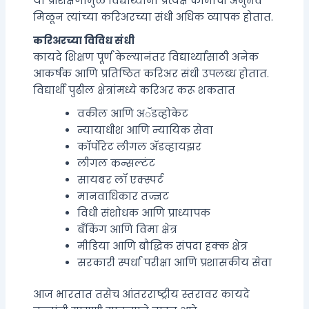
या प्रशिक्षणामुळे विद्यार्थ्यांना प्रत्यक्ष कामाचा अनुभव
मिळून त्यांच्या करिअरच्या संधी अधिक व्यापक होतात.
करिअरच्या विविध संधी
कायदे शिक्षण पूर्ण केल्यानंतर विद्यार्थ्यांसाठी अनेक
आकर्षक आणि प्रतिष्ठित करिअर संधी उपलब्ध होतात.
विद्यार्थी पुढील क्षेत्रांमध्ये करिअर करू शकतात
वकील आणि अॅडव्होकेट
न्यायाधीश आणि न्यायिक सेवा
कॉर्पोरेट लीगल अ‍ॅडव्हायझर
लीगल कन्सल्टंट
सायबर लॉ एक्स्पर्ट
मानवाधिकार तज्ज्ञट
विधी संशोधक आणि प्राध्यापक
बँकिंग आणि विमा क्षेत्र
मीडिया आणि बौद्धिक संपदा हक्क क्षेत्र
सरकारी स्पर्धा परीक्षा आणि प्रशासकीय सेवा
आज भारतात तसेच आंतरराष्ट्रीय स्तरावर कायदे