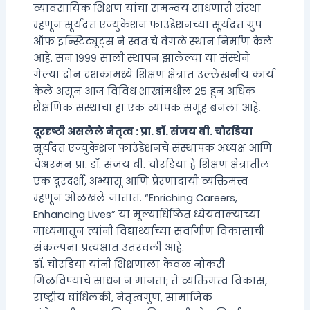
व्यावसायिक शिक्षण यांचा समन्वय साधणारी संस्था
म्हणून सूर्यदत्त एज्युकेशन फाउंडेशनच्या सूर्यदत्त ग्रुप
ऑफ इन्स्टिट्यूट्स ने स्वतःचे वेगळे स्थान निर्माण केले
आहे. सन १९९९ साली स्थापन झालेल्या या संस्थेने
गेल्या दोन दशकांमध्ये शिक्षण क्षेत्रात उल्लेखनीय कार्य
केले असून आज विविध शाखांमधील २५ हून अधिक
शैक्षणिक संस्थांचा हा एक व्यापक समूह बनला आहे.
दूरदृष्टी असलेले नेतृत्व : प्रा. डॉ. संजय बी. चोरडिया
सूर्यदत्त एज्युकेशन फाउंडेशनचे संस्थापक अध्यक्ष आणि
चेअरमन प्रा. डॉ. संजय बी. चोरडिया हे शिक्षण क्षेत्रातील
एक दूरदर्शी, अभ्यासू आणि प्रेरणादायी व्यक्तिमत्त्व
म्हणून ओळखले जातात. “Enriching Careers,
Enhancing Lives” या मूल्याधिष्ठित ध्येयवाक्याच्या
माध्यमातून त्यांनी विद्यार्थ्यांच्या सर्वांगीण विकासाची
संकल्पना प्रत्यक्षात उतरवली आहे.
डॉ. चोरडिया यांनी शिक्षणाला केवळ नोकरी
मिळविण्याचे साधन न मानता; ते व्यक्तिमत्त्व विकास,
राष्ट्रीय बांधिलकी, नेतृत्वगुण, सामाजिक