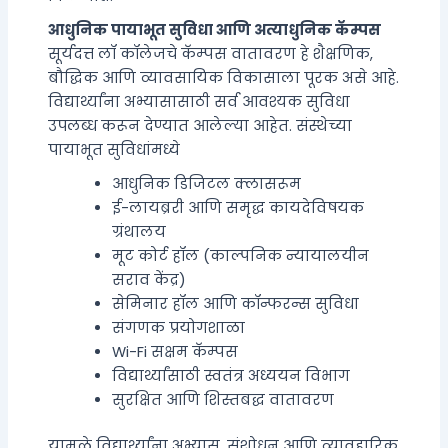
आधुनिक पायाभूत सुविधा आणि अत्याधुनिक कॅम्पस
सूर्यदत्त लॉ कॉलेजचे कॅम्पस वातावरण हे शैक्षणिक,
बौद्धिक आणि व्यावसायिक विकासाला पूरक असे आहे.
विद्यार्थ्यांना अभ्यासासाठी सर्व आवश्यक सुविधा
उपलब्ध करून देण्यात आलेल्या आहेत. संस्थेच्या
पायाभूत सुविधांमध्ये
आधुनिक डिजिटल क्लासरूम
ई-लायब्ररी आणि समृद्ध कायदेविषयक
ग्रंथालय
मूट कोर्ट हॉल (काल्पनिक न्यायालयीन
सराव केंद्र)
सेमिनार हॉल आणि कॉन्फरन्स सुविधा
संगणक प्रयोगशाळा
Wi-Fi सक्षम कॅम्पस
विद्यार्थ्यांसाठी स्वतंत्र अध्ययन विभाग
सुरक्षित आणि शिस्तबद्ध वातावरण
यामुळे विद्यार्थ्यांना अभ्यास, संशोधन आणि व्यावहारिक