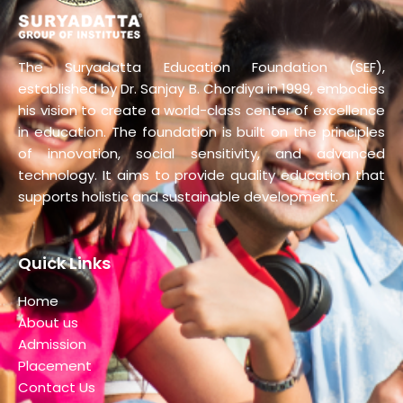
The Suryadatta Education Foundation (SEF),
established by Dr. Sanjay B. Chordiya in 1999, embodies
his vision to create a world-class center of excellence
in education. The foundation is built on the principles
of innovation, social sensitivity, and advanced
technology. It aims to provide quality education that
supports holistic and sustainable development.
Quick Links
Home
About us
Admission
Placement
Contact Us