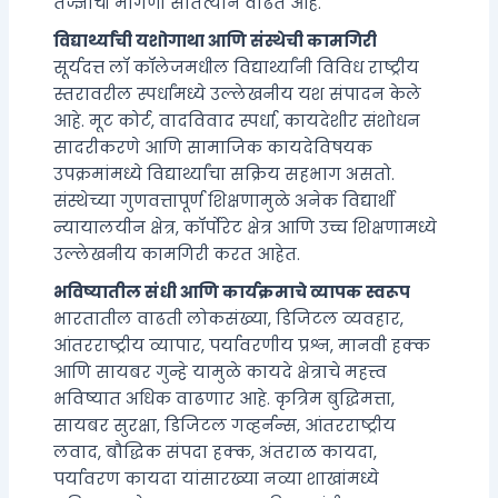
तज्ज्ञांची मागणी सातत्याने वाढत आहे.
विद्यार्थ्यांची यशोगाथा आणि संस्थेची कामगिरी
सूर्यदत्त लॉ कॉलेजमधील विद्यार्थ्यांनी विविध राष्ट्रीय
स्तरावरील स्पर्धांमध्ये उल्लेखनीय यश संपादन केले
आहे. मूट कोर्ट, वादविवाद स्पर्धा, कायदेशीर संशोधन
सादरीकरणे आणि सामाजिक कायदेविषयक
उपक्रमांमध्ये विद्यार्थ्यांचा सक्रिय सहभाग असतो.
संस्थेच्या गुणवत्तापूर्ण शिक्षणामुळे अनेक विद्यार्थी
न्यायालयीन क्षेत्र, कॉर्पोरेट क्षेत्र आणि उच्च शिक्षणामध्ये
उल्लेखनीय कामगिरी करत आहेत.
भविष्यातील संधी आणि कार्यक्रमाचे व्यापक स्वरूप
भारतातील वाढती लोकसंख्या, डिजिटल व्यवहार,
आंतरराष्ट्रीय व्यापार, पर्यावरणीय प्रश्न, मानवी हक्क
आणि सायबर गुन्हे यामुळे कायदे क्षेत्राचे महत्त्व
भविष्यात अधिक वाढणार आहे. कृत्रिम बुद्धिमत्ता,
सायबर सुरक्षा, डिजिटल गव्हर्नन्स, आंतरराष्ट्रीय
लवाद, बौद्धिक संपदा हक्क, अंतराळ कायदा,
पर्यावरण कायदा यांसारख्या नव्या शाखांमध्ये