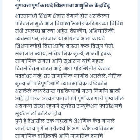
गुणवत्तापूर्ण कायदे शिक्षणाचा आधुनिक केंद्रबिंदू
भारतामध्ये शिक्षण क्षेत्रात वेगाने होत असलेल्या
परिवर्तनामुळे आज विद्यार्थ्यांसमोर करिअरच्या विविध
संधी उपलब्ध झाल्या आहेत. वैद्यकीय, अभियांत्रिकी,
व्यवस्थापन, तंत्रज्ञान यांसोबतच आता कायदे
शिक्षणाकडेही विद्यार्थ्यांचा वाढता कल दिसून येतो.
समाजात न्याय, संविधानिक मूल्ये, मानवी हक्क,
सामाजिक समता आणि सुशासन यांचे महत्त्व
दिवसेंदिवस वाढत आहे. अशा परिस्थितीत केवळ
पदवीधर नव्हे; तर सामाजिक जाणीव असलेले, नैतिक
मूल्यांनी परिपूर्ण आणि व्यावसायिक दृष्टिकोन
असलेले कायदेतज्ज्ञ घडविण्याची गरज निर्माण झाली
आहे. ही गरज अत्यंत प्रभावीपणे पूर्ण करणारी पुण्यातील
अग्रगण्य संस्था म्हणजे सूर्यदत्त एज्युकेशन फाउंडेशनचे
सूर्यदत्त लॉ कॉलेज होय.
पुणे हे देशातील एक महत्त्वाचे शैक्षणिक केंद्र मानले
जाते. याच पुणे नगरीमध्ये शिक्षण, कौशल्यविकास,
सामाजिक बांधिलकी आणि जागतिक दर्जाचे