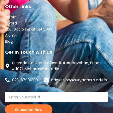
Other Links
Media
Award
Edu-Socio Initiative(CSR)
Alumni
Blog
Get In Touch with Us
Suryadatta Group of Institutes, Bavdhan, Pune-
411071, Maharashtra, India
020-67901300
admission@suryadatta.edu.in